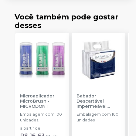
Você também pode gostar
desses
Microaplicador
Babador
B
MicroBrush
-
Descartável
D
MICRODONT
Impermeável
B
Branco
-
SSPLUS
Embalagem com 100
Embalagem com 100
E
unidades.
unidades.
u
B
a partir de
:
a
R
R$ 16,63
R