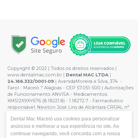
Copyright © 2022 | Todos os direitos reservados |
www.dentalmac.com.br |
Dental MAC LTDA
|
24.166.332/0001-09
| AvenidaMoreira e Silva, 374 -
Farol - Maceió ? Alagoas - CEP 57.051-500 | Autorizações
de Funcionamento ANVISA - Medicamentos:
XM512X9XY676 (8.18221.8) - 1.18272.7 - Farmacêutico
responsável: Newton José Lins de Alcântara CRF/AL n°
639 | Política de Privacidade e Segurança - Fotos
Dental Mac Maceió
usa cookies para personalizar
meramente ilustrativas - Os preços e condições da loja
anúncios e melhorar a sua experiência no site. Ao
virtual estão sujeitos a alterações. Em caso de
divergência de preços no site, o valor válido é o do
continuar navegando, você concorda com a nossa