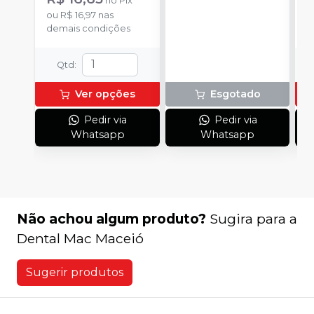
no
Pix
ou
R$ 16,97
nas
o
demais condições
d
Qtd
:
Ver opções
Esgotado
Pedir via
Pedir via
Whatsapp
Whatsapp
Não achou algum produto?
Sugira para a
Dental Mac Maceió
Sugerir produtos