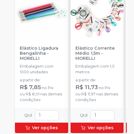
Elástico Ligadura
Elástico Corrente
A
Bengalinha
-
Médio 1,5m
-
A
MORELLI
MORELLI
-
Embalagem com
Embalagem com 1,5
E
1000 unidades
metros
u
a partir de
:
a partir de
:
a
R$ 7,85
R$ 11,73
R
no
Pix
no
Pix
ou
R$ 8,01
nas demais
ou
R$ 11,97
nas demais
o
condições
condições
d
Qtd
:
Qtd
:
Ver opções
Ver opções