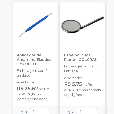
Aplicador de
Espelho Bucal
E
Amarrilho Elástico
Plano
-
GOLGRAN
P
-
MORELLI
Embalagem com 1
Embalagem com 1
E
unidade
unidade
u
a partir de
:
a partir de
:
a
R$ 5,75
no
Pix
R$ 25,62
R
no
Pix
ou
R$ 5,87
nas demais
ou
R$ 26,15
nas
o
condições
demais condições
d
Qtd
:
Qtd
: