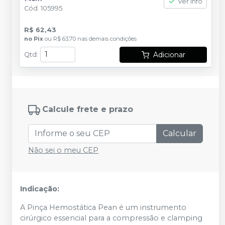
Ver info
Cód.
105995
R$ 62,43
no
Pix
ou
R$ 63,70
nas demais condições
Adicionar
Qtd
:
Calcule frete e prazo
Calcular
Não sei o meu CEP
Indicação:
A Pinça Hemostática Pean é um instrumento
cirúrgico essencial para a compressão e clamping