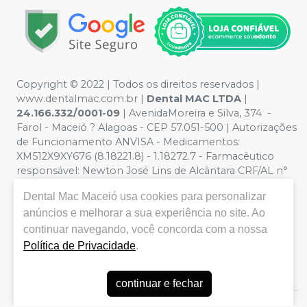
Copyright © 2022 | Todos os direitos reservados |
www.dentalmac.com.br |
Dental MAC LTDA
|
24.166.332/0001-09
| AvenidaMoreira e Silva, 374 -
Farol - Maceió ? Alagoas - CEP 57.051-500 | Autorizações
de Funcionamento ANVISA - Medicamentos:
XM512X9XY676 (8.18221.8) - 1.18272.7 - Farmacêutico
responsável: Newton José Lins de Alcântara CRF/AL n°
639 | Política de Privacidade e Segurança - Fotos
Dental Mac Maceió
usa cookies para personalizar
meramente ilustrativas - Os preços e condições da loja
anúncios e melhorar a sua experiência no site. Ao
virtual estão sujeitos a alterações. Em caso de
divergência de preços no site, o valor válido é o do
continuar navegando, você concorda com a nossa
Carrinho de Compra. Não vendemos por atacado por
Política de Privacidade
.
isso nos reservamos o direito de não atender compras
de grandes volumes pelo site.
continuar e fechar