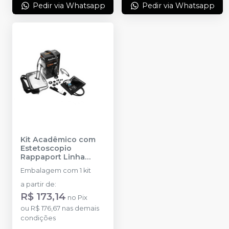
Pedir via Whatsapp
Pedir via Whatsapp
Kit Acadêmico com
Estetoscopio
Rappaport Linha
Black
-
P.A. MED
Embalagem com 1 kit
a partir de
:
R$ 173,14
no
Pix
ou
R$ 176,67
nas demais
condições