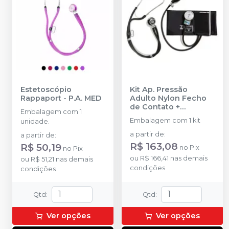
Estetoscópio
Kit Ap. Pressão
Rappaport
-
P.A. MED
Adulto Nylon Fecho
de Contato +
Embalagem com 1
Estetoscópio
Embalagem com 1 kit
unidade.
Rappaport
-
P.A. MED
a partir de
:
a partir de
:
R$ 163,08
R$ 50,19
no
Pix
no
Pix
ou
R$ 166,41
nas demais
ou
R$ 51,21
nas demais
condições
condições
Qtd
:
Qtd
:
Ver opções
Ver opções