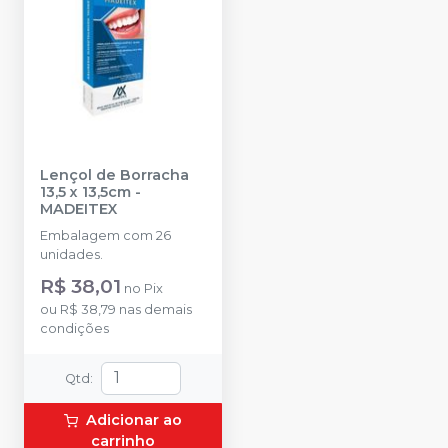
Lençol de Borracha
13,5 x 13,5cm
-
MADEITEX
Embalagem com 26
unidades.
R$ 38,01
no
Pix
ou
R$ 38,79
nas demais
condições
Qtd
:
Adicionar ao
carrinho