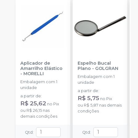
Aplicador de
Espelho Bucal
E
Amarrilho Elástico
Plano
-
GOLGRAN
P
-
MORELLI
Embalagem com 1
Embalagem com 1
E
unidade
unidade
u
a partir de
:
a partir de
:
a
R$ 5,75
no
Pix
R$ 25,62
R
no
Pix
ou
R$ 5,87
nas demais
ou
R$ 26,15
nas
o
condições
demais condições
d
Qtd
:
Qtd
: