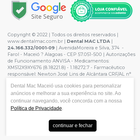
Copyright © 2022 | Todos os direitos reservados |
www.dentalmac.com.br |
Dental MAC LTDA
|
24.166.332/0001-09
| AvenidaMoreira e Silva, 374 -
Farol - Maceió ? Alagoas - CEP 57.051-500 | Autorizações
de Funcionamento ANVISA - Medicamentos:
XM512X9XY676 (8.18221.8) - 1.18272.7 - Farmacêutico
responsável: Newton José Lins de Alcântara CRF/AL n°
639 | Política de Privacidade e Segurança - Fotos
Dental Mac Maceió
usa cookies para personalizar
meramente ilustrativas - Os preços e condições da loja
anúncios e melhorar a sua experiência no site. Ao
virtual estão sujeitos a alterações. Em caso de
divergência de preços no site, o valor válido é o do
continuar navegando, você concorda com a nossa
Carrinho de Compra. Não vendemos por atacado por
Política de Privacidade
.
isso nos reservamos o direito de não atender compras
de grandes volumes pelo site.
continuar e fechar
E-commerce produzido por
Sou Odonto Ecommerce
.