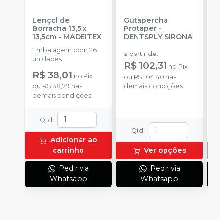
Lençol de
Gutapercha
L
Borracha 13,5 x
Protaper
-
13,5cm
-
MADEITEX
DENTSPLY SIRONA
S
Embalagem com 26
E
a partir de
:
unidades.
u
R$ 102,31
no
Pix
R$ 38,01
no
Pix
ou
R$ 104,40
nas
ou
R$ 38,79
nas
demais condições
demais condições
Qtd
:
Qtd
:
Adicionar ao
carrinho
Ver opções
Pedir via
Pedir via
Whatsapp
Whatsapp