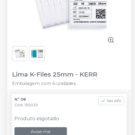
Lima K-Files 25mm
-
KERR
Embalagem com 6 unidades.
Nº 08
Ver info
Cód.
150035
Produto esgotado
Avise-me