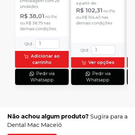
Embalagem com 26
E
a partir de
:
unidades.
u
R$ 102,31
no
Pix
R$ 38,01
a
no
Pix
ou
R$ 104,40
nas
R
ou
R$ 38,79
nas
demais condições
demais condições
o
d
Qtd
:
Qtd
:
Adicionar ao
carrinho
Ver opções
Pedir via
Pedir via
Whatsapp
Whatsapp
Não achou algum produto?
Sugira para a
Dental Mac Maceió