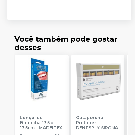
Você também pode gostar
desses
Lençol de
Gutapercha
L
Borracha 13,5 x
Protaper
-
13,5cm
-
MADEITEX
DENTSPLY SIRONA
S