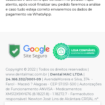
atento, após você finalizar seu pedido faremos a análise
e caso tudo esteja correto enviaremos os dados de
pagamento via WhatsApp.
Copyright © 2022 | Todos os direitos reservados |
www.dentalmac.com.br |
Dental MAC LTDA
|
24.166.332/0001-09
| AvenidaMoreira e Silva, 374 -
Farol - Maceió ? Alagoas - CEP 57.051-500 | Autorizações
de Funcionamento ANVISA - Medicamentos:
XM512X9XY676 (8.18221.8) - 1.18272.7 - Farmacêutico
responsável: Newton José Lins de Alcântara CRF/AL n°
639 | Política de Privacidade e Segurança - Fotos