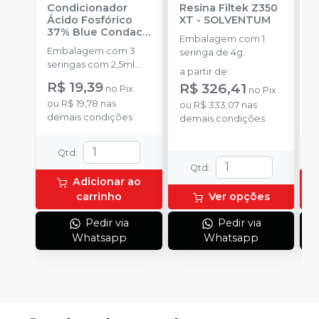
Condicionador
Resina Filtek Z350
K
Ácido Fosfórico
XT
-
SOLVENTUM
W
37% Blue Condac
-
c
Embalagem com 1
FGM
P
Embalagem com 3
K
seringa de 4g.
seringas com 2,5ml
1
a partir de
:
cada uma e 3
h
R$ 19,39
R
R$ 326,41
no
Pix
no
Pix
ponteiras para
c
ou
R$ 19,78
nas
o
aplicação.
ou
R$ 333,07
nas
c
demais condições
d
demais condições
e
c
N
Qtd
:
(
Qtd
:
p
Adicionar ao
e
carrinho
Ver opções
p
1
Pedir via
Pedir via
Whatsapp
Whatsapp