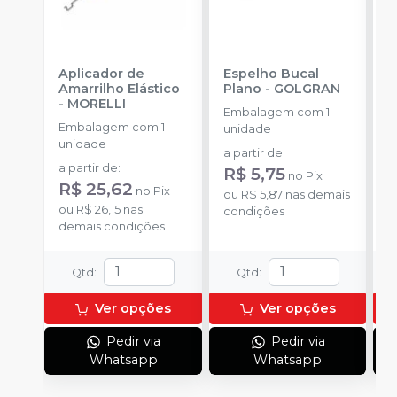
Aplicador de
Espelho Bucal
E
Amarrilho Elástico
Plano
-
GOLGRAN
P
-
MORELLI
Embalagem com 1
Embalagem com 1
E
unidade
unidade
u
a partir de
:
a partir de
:
a
R$ 5,75
no
Pix
R$ 25,62
R
no
Pix
ou
R$ 5,87
nas demais
ou
R$ 26,15
nas
o
condições
demais condições
d
Qtd
:
Qtd
:
Ver opções
Ver opções
Pedir via
Pedir via
Whatsapp
Whatsapp