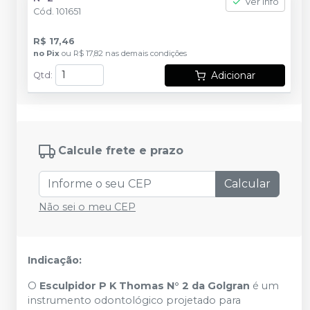
Ver info
Cód.
101651
R$ 17,46
no
Pix
ou
R$ 17,82
nas demais condições
Adicionar
Qtd
:
Calcule frete e prazo
Calcular
Não sei o meu CEP
Indicação:
O
Esculpidor P K Thomas N° 2 da Golgran
é um
instrumento odontológico projetado para