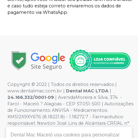
e caso tudo esteja correto enviaremos os dados de
pagamento via WhatsApp.
Copyright © 2022 | Todos os direitos reservados |
www.dentalmac.com.br |
Dental MAC LTDA
|
24.166.332/0001-09
| AvenidaMoreira e Silva, 374 -
Farol - Maceió ? Alagoas - CEP 57.051-500 | Autorizações
de Funcionamento ANVISA - Medicamentos:
XM512X9XY676 (8.18221.8) - 1.18272.7 - Farmacêutico
responsável: Newton José Lins de Alcântara CRF/AL n°
639 | Política de Privacidade e Segurança - Fotos
Dental Mac Maceió
usa cookies para personalizar
meramente ilustrativas - Os preços e condições da loja