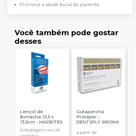
Promove a saúde bucal do paciente
Você também pode gostar
desses
Lençol de
Gutapercha
L
Borracha 13,5 x
Protaper
-
13,5cm
-
MADEITEX
DENTSPLY SIRONA
S
Embalagem com 26
E
a partir de
:
unidades.
u