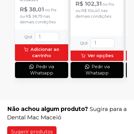
R$ 102,31
no
Pix
R$ 38,01
a
no
Pix
ou
R$ 104,40
nas
R
ou
R$ 38,79
nas
demais condições
demais condições
o
d
Qtd
:
Qtd
:
Adicionar ao
carrinho
Ver opções
Pedir via
Pedir via
Whatsapp
Whatsapp
Não achou algum produto?
Sugira para a
Dental Mac Maceió
Sugerir produtos