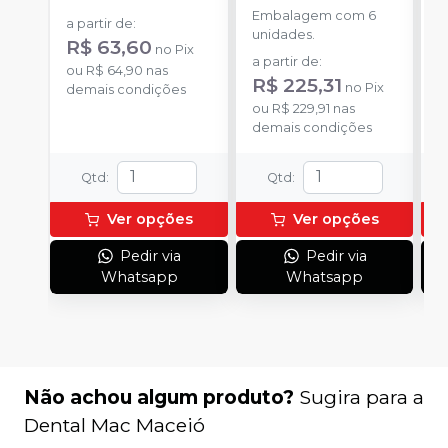
Embalagem com 6
E
a partir de
:
unidades.
p
R$ 63,60
no
Pix
D
a partir de
:
a
ou
R$ 64,90
nas
R$ 225,31
no
Pix
demais condições
ou
R$ 229,91
nas
o
demais condições
d
Qtd
:
Qtd
:
Ver opções
Ver opções
Pedir via
Pedir via
Whatsapp
Whatsapp
Não achou algum produto?
Sugira para a
Dental Mac Maceió