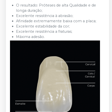
O resultado: Próteses de alta Qualidade e de
longa duração;
Excelente resistência à abrasão;
Afinidade extremamente baixa com a placa;
Excelente estabilidade da cor;
Excelente resistência a fraturas;
Máxima adesão.