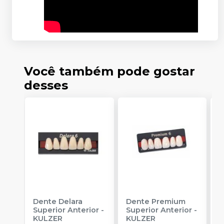
Você também pode gostar
desses
DESCONTO IMPERDÍVEL
DESCONTO IMPERDÍVEL
Dente Delara
Dente Premium
D
Superior Anterior
-
Superior Anterior
-
S
KULZER
KULZER
-