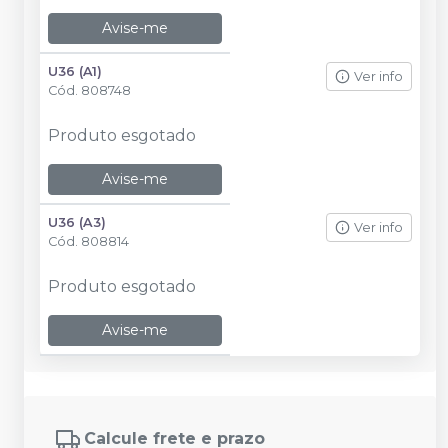
Avise-me
U36 (A1)
Ver info
Cód.
808748
Produto esgotado
Avise-me
U36 (A3)
Ver info
Cód.
808814
Produto esgotado
Avise-me
Calcule frete e prazo