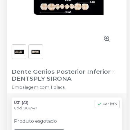
Dente Genios Posterior Inferior
-
DENTSPLY SIRONA
Embalagem com 1 placa.
U31 (A1)
Ver info
Cód.
808747
Produto esgotado