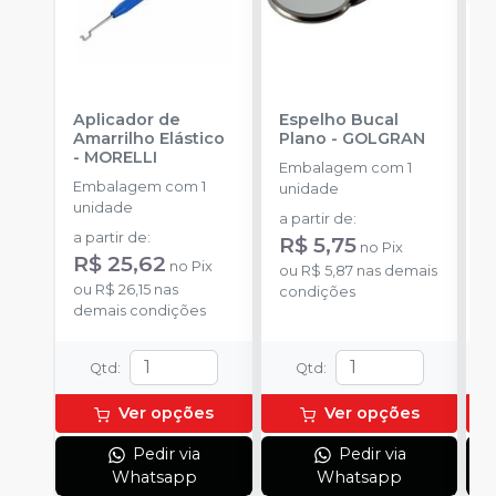
Aplicador de
Espelho Bucal
E
Amarrilho Elástico
Plano
-
GOLGRAN
P
-
MORELLI
Embalagem com 1
Embalagem com 1
E
unidade
unidade
u
a partir de
:
a partir de
:
a
R$ 5,75
no
Pix
R$ 25,62
R
no
Pix
ou
R$ 5,87
nas demais
ou
R$ 26,15
nas
o
condições
demais condições
d
Qtd
:
Qtd
:
Ver opções
Ver opções
Pedir via
Pedir via
Whatsapp
Whatsapp