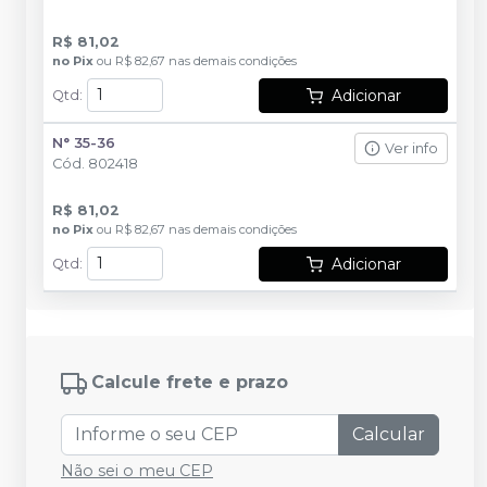
R$ 81,02
no
Pix
ou
R$ 82,67
nas demais condições
Adicionar
Qtd
:
N° 35-36
Ver info
Cód.
802418
R$ 81,02
no
Pix
ou
R$ 82,67
nas demais condições
Adicionar
Qtd
:
Calcule frete e prazo
Calcular
Não sei o meu CEP