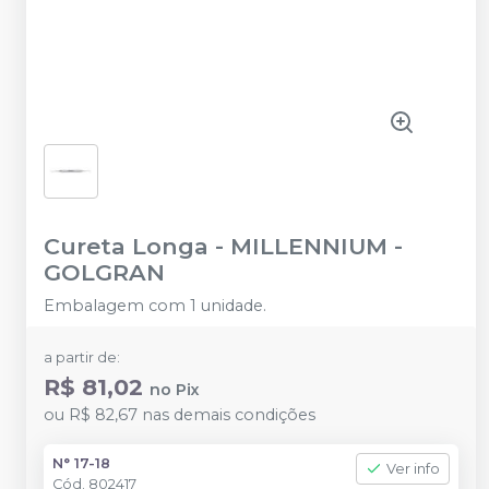
Cureta Longa
-
MILLENNIUM -
GOLGRAN
Embalagem com 1 unidade.
a partir de:
R$ 81,02
no
Pix
ou
R$ 82,67
nas demais condições
N° 17-18
Ver info
Cód.
802417