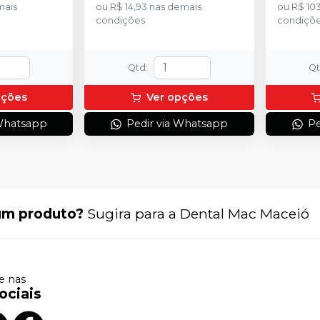
mais
ou
R$ 14,93
nas demais
ou
R$ 103
condições
condiçõ
Qtd
:
Q
pções
Ver opções
 Whatsapp
Pedir via Whatsapp
Pe
um produto?
Sugira para a
Dental Mac Maceió
 nas
ociais