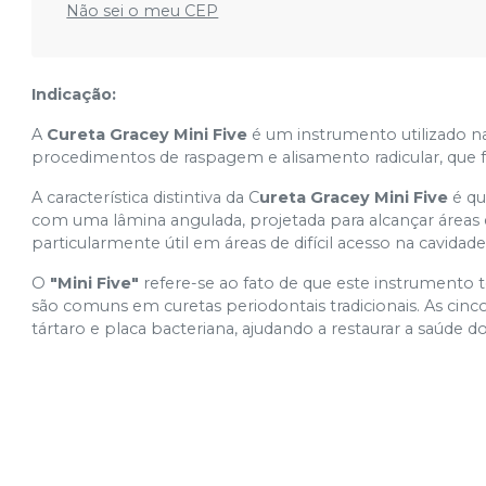
Não sei o meu CEP
Indicação:
A
Cureta Gracey Mini Five
é um instrumento utilizado na
procedimentos de raspagem e alisamento radicular, que 
A característica distintiva da C
ureta Gracey Mini Five
é qu
com uma lâmina angulada, projetada para alcançar áreas es
particularmente útil em áreas de difícil acesso na cavidad
O
"Mini Five"
refere-se ao fato de que este instrumento 
são comuns em curetas periodontais tradicionais. As cin
tártaro e placa bacteriana, ajudando a restaurar a saúde d