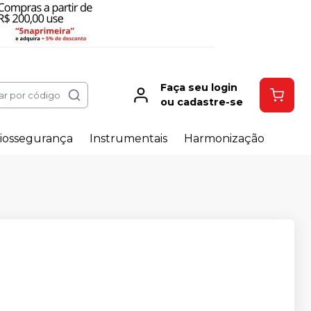
Faça seu login
ar por código
ou cadastre-se
iossegurança
Instrumentais
Harmonização