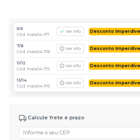
O momento de economizar é agora!
5/6
Desconto Imperdíve
Ver info
Cód.
mala04-177
7/8
Desconto Imperdíve
Ver info
Cód.
mala04-178
11/12
Desconto Imperdíve
Ver info
Cód.
mala04-175
13/14
Desconto Imperdíve
Ver info
Cód.
mala04-176
Calcule frete e prazo