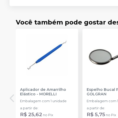
Você também pode gostar de
Aplicador de Amarrilho
Espelho Bucal 
Elástico
-
MORELLI
GOLGRAN
Embalagem com 1 unidade
Embalagem com 1
a partir de
:
a partir de
:
R$ 25,62
R$ 5,75
no
Pix
no
Pix