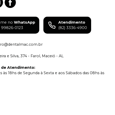
ame no
WhatsApp
Atendimento
) 99826-0123
(82) 3336-4900
eiro@dentalmac.com.br
ira e Silva, 374 - Farol, Maceió - AL
o de Atendimento
:
s às 18hs de Segunda à Sexta e aos Sábados das 08hs às