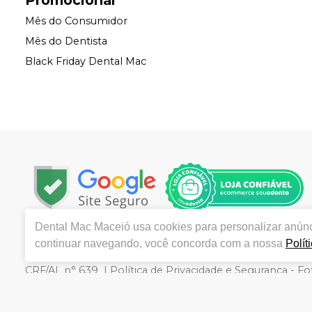
Mês do Consumidor
Mês do Dentista
Black Friday Dental Mac
Dental Mac Maceió
usa cookies para personalizar anúnc
Copyright © 2022 | Todos os direitos reservados | www.
continuar navegando, você concorda com a nossa
Polít
CEP 57.051-500 | Autorizações de Funcionamento ANVISA
CRF/AL n° 639 | Política de Privacidade e Segurança - Fot
preços no site, o valor válido é o do Carrinho de Comp