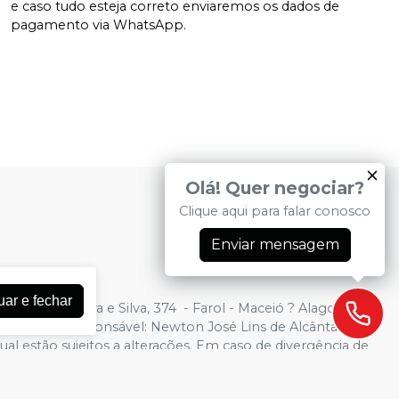
e caso tudo esteja correto enviaremos os dados de
pagamento via WhatsApp.
Olá! Quer negociar?
Clique aqui para falar conosco
Enviar mensagem
uar e fechar
 AvenidaMoreira e Silva, 374 - Farol - Maceió ? Alagoas -
macêutico responsável: Newton José Lins de Alcântara
ual estão sujeitos a alterações. Em caso de divergência de
to de não atender compras de grandes volumes pelo site.