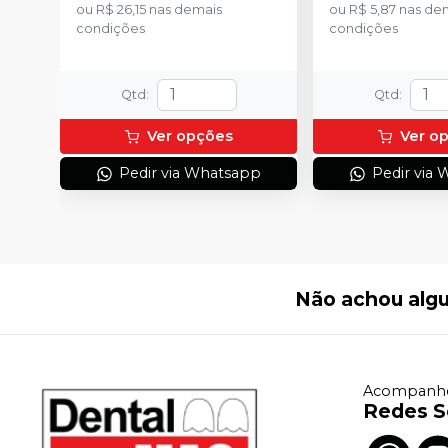
ou
R$ 26,15
nas demais
ou
R$ 5,87
nas de
condições
condições
Qtd
:
Qtd
:
Ver opções
Ver o
Pedir via Whatsapp
Pedir via
Não achou alg
Acompanhe
Redes S