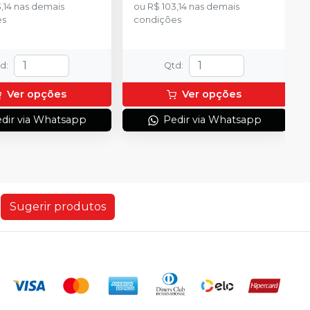
,14
nas demais
ou
R$ 103,14
nas demais
es
condições
td
:
Qtd
:
Ver opções
Ver opções
dir via Whatsapp
Pedir via Whatsapp
Sugerir produtos