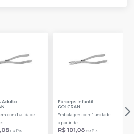
 Adulto
-
Fórceps Infantil
-
AN
GOLGRAN
em com 1 unidade
Embalagem com 1 unidade
de
:
a partir de
:
1,08
R$ 101,08
no
Pix
no
Pix