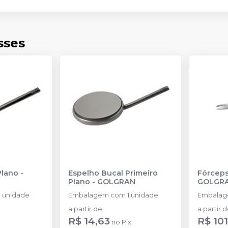
sses
Plano
-
Espelho Bucal Primeiro
Fórceps
Plano
-
GOLGRAN
GOLGR
 unidade
Embalagem com 1 unidade
Embalag
a partir de
:
a partir 
R$ 14,63
R$ 10
no
Pix