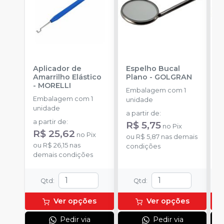
Aplicador de
Espelho Bucal
E
Amarrilho Elástico
Plano
-
GOLGRAN
P
-
MORELLI
Embalagem com 1
Embalagem com 1
E
unidade
unidade
u
a partir de
:
a partir de
:
a
R$ 5,75
no
Pix
R$ 25,62
R
no
Pix
ou
R$ 5,87
nas demais
ou
R$ 26,15
nas
o
condições
demais condições
d
Qtd
:
Qtd
:
Ver opções
Ver opções
Pedir via
Pedir via