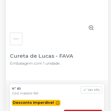
Cureta de Lucas
-
FAVA
Embalagem com 1 unidade.
O momento de economizar é agora!
Nº 85
Ver info
Cód.
mala04-165
Desconto Imperdível