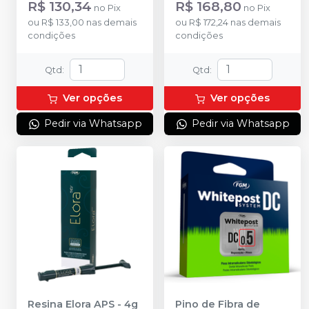
R$ 130,34
R$ 168,80
no
Pix
no
Pix
ou
R$ 133,00
nas demais
ou
R$ 172,24
nas demais
condições
condições
Qtd
:
Qtd
:
Ver opções
Ver opções
Pedir via Whatsapp
Pedir via Whatsapp
ESCOLHA A COR
Resina Elora APS - 4g
Pino de Fibra de