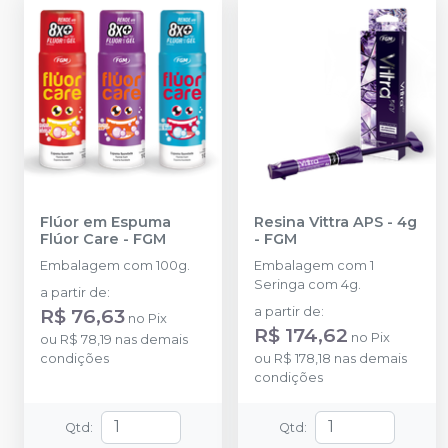
Flúor em Espuma
Resina Vittra APS - 4g
Flúor Care
-
FGM
-
FGM
Embalagem com 100g.
Embalagem com 1
Seringa com 4g.
a partir de
:
R$ 76,63
a partir de
:
no
Pix
R$ 174,62
no
Pix
ou
R$ 78,19
nas demais
condições
ou
R$ 178,18
nas demais
condições
Qtd
:
Qtd
: