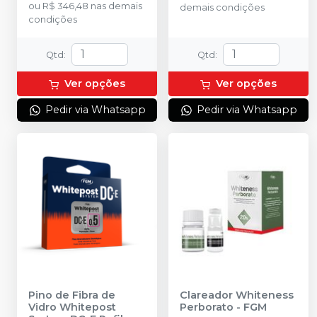
ou
R$ 346,48
nas demais
demais condições
condições
Qtd
:
Qtd
:
Ver opções
Ver opções
Pedir via Whatsapp
Pedir via Whatsapp
Pino de Fibra de
Clareador Whiteness
Vidro Whitepost
Perborato
-
FGM