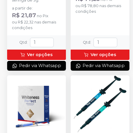
seringa de 3g.
ou
R$ 78,80
nas demais
a partir de
:
condições
R$ 21,87
no
Pix
ou
R$ 22,32
nas demais
condições
Qtd
:
Qtd
:
Ver opções
Ver opções
Pedir via Whatsapp
Pedir via Whatsapp
DESCONTO IMPERDÍVEL