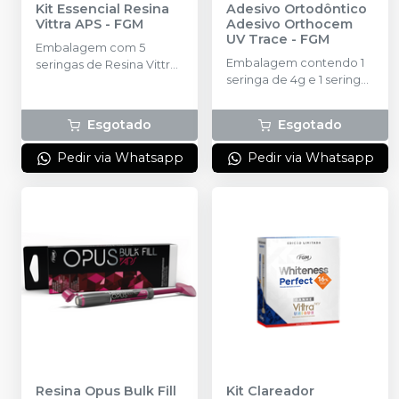
Kit Essencial Resina
Adesivo Ortodôntico
Vittra APS
-
FGM
Adesivo Orthocem
UV Trace
-
FGM
Embalagem com 5
Embalagem contendo 1
seringas de Resina Vittra
seringa de 4g e 1 seringa
APS com 4g cada nas
Condac 37% de 2,5g
cores DA1, DA2, DA3, EA1
e EA2 + 1 seringa de
Esgotado
Esgotado
Resina Vittra APS com 2g
na cor Trans N + 1 Adesivo
Pedir via Whatsapp
Pedir via Whatsapp
Ambar APS com 6ml + 1
Condicionador Ácido
Fosfórico Condac 37%
DESCONTO IMPERDÍVEL
com 2,5ml
Resina Opus Bulk Fill
Kit Clareador