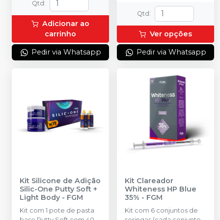
Qtd
:
Qtd
:
Adicionar ao
carrinho
Ver opções
Pedir via Whatsapp
Pedir via Whatsapp
Kit Silicone de Adição
Kit Clareador
Silic-One Putty Soft +
Whiteness HP Blue
Light Body
-
FGM
35%
-
FGM
Kit com 1 pote de pasta
Kit com 6 conjuntos de
base Putty Soft com 400
seringas (cada conjunto