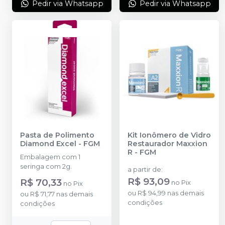
Pedir via Whatsapp
Pedir via Whatsapp
DESCONTO IMPERDÍVEL
Pasta de Polimento
Kit Ionômero de Vidro
Diamond Excel
-
FGM
Restaurador Maxxion
R
-
FGM
Embalagem com 1
seringa com 2g.
a partir de
:
R$ 93,09
R$ 70,33
no
Pix
no
Pix
ou
R$ 94,99
nas demais
ou
R$ 71,77
nas demais
condições
condições