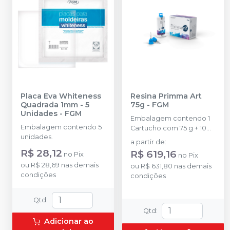
Placa Eva Whiteness
Resina Primma Art
Quadrada 1mm - 5
75g
-
FGM
Unidades
-
FGM
Embalagem contendo 1
Embalagem contendo 5
Cartucho com 75 g + 10
unidades.
ponteiras de automistura
a partir de
:
R$ 28,12
R$ 619,16
no
Pix
no
Pix
ou
R$ 28,69
nas demais
ou
R$ 631,80
nas demais
condições
condições
Qtd
:
Qtd
:
Adicionar ao