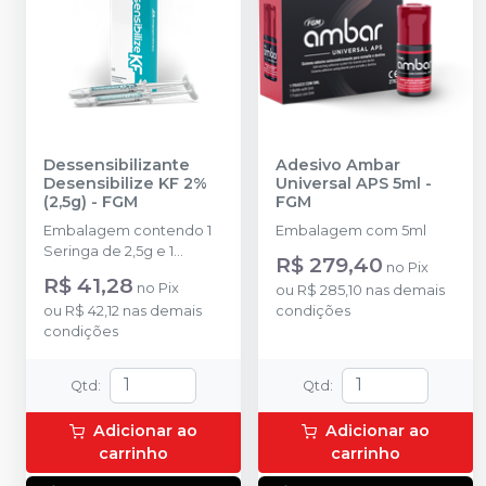
Dessensibilizante
Adesivo Ambar
Desensibilize KF 2%
Universal APS 5ml
-
(2,5g)
-
FGM
FGM
Embalagem contendo 1
Embalagem com 5ml
Seringa de 2,5g e 1
R$ 279,40
no
Pix
ponteira
R$ 41,28
no
Pix
ou
R$ 285,10
nas demais
ou
R$ 42,12
nas demais
condições
condições
Qtd
:
Qtd
:
Adicionar ao
Adicionar ao
carrinho
carrinho