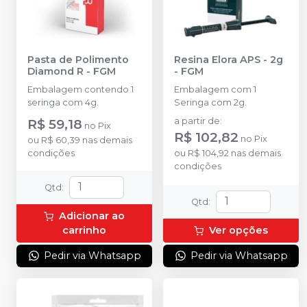
Pasta de Polimento
Resina Elora APS - 2g
Diamond R
-
FGM
-
FGM
Embalagem contendo 1
Embalagem com 1
seringa com 4g.
Seringa com 2g.
R$ 59,18
a partir de
:
no
Pix
R$ 102,82
no
Pix
ou
R$ 60,39
nas demais
condições
ou
R$ 104,92
nas demais
condições
Qtd
:
Qtd
:
Adicionar ao
carrinho
Ver opções
Pedir via Whatsapp
Pedir via Whatsapp