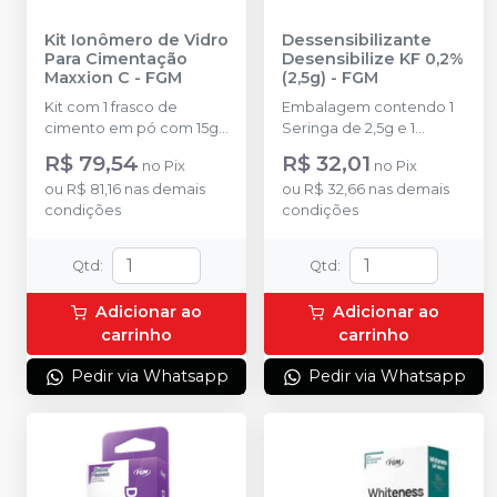
Kit Ionômero de Vidro
Dessensibilizante
Para Cimentação
Desensibilize KF 0,2%
Maxxion C
-
FGM
(2,5g)
-
FGM
Kit com 1 frasco de
Embalagem contendo 1
cimento em pó com 15g
Seringa de 2,5g e 1
+ 1 frasco de líquido com
ponteira
R$ 79,54
R$ 32,01
no
Pix
no
Pix
10g + 1 dosador de pó + 1
ou
R$ 81,16
nas demais
ou
R$ 32,66
nas demais
bloco de espátula.
condições
condições
Qtd
:
Qtd
:
Adicionar ao
Adicionar ao
carrinho
carrinho
Pedir via Whatsapp
Pedir via Whatsapp