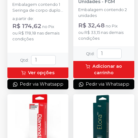
Unidades
-
FGM
Embalagem contendo 1
Embalagem contendo 2
Seringa de corpo duplo
unidades
com 7g + 5 ponteiras de
a partir de
:
automistura.
R$ 32,48
R$ 174,62
no
Pix
no
Pix
ou
R$ 33,15
nas demais
ou
R$ 178,18
nas demais
condições
condições
Qtd
:
Qtd
:
Adicionar ao
Ver opções
carrinho
Pedir via Whatsapp
Pedir via Whatsapp