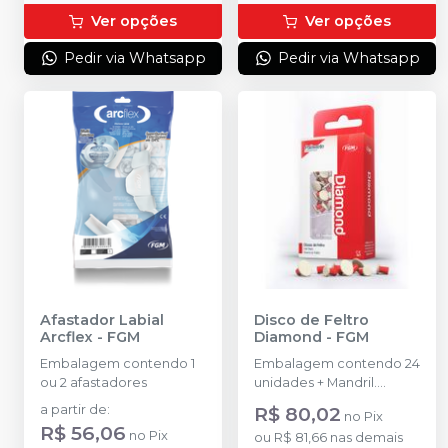
Ver opções
Ver opções
Pedir via Whatsapp
Pedir via Whatsapp
Afastador Labial
Disco de Feltro
Arcflex
-
FGM
Diamond
-
FGM
Embalagem contendo 1
Embalagem contendo 24
ou 2 afastadores
unidades + Mandril.
(8/12mm)
a partir de
:
R$ 80,02
no
Pix
R$ 56,06
no
Pix
ou
R$ 81,66
nas demais