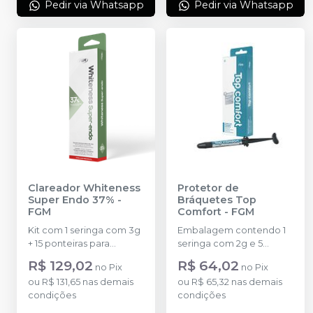
Pedir via Whatsapp
Pedir via Whatsapp
Clareador Whiteness
Protetor de
Super Endo 37%
-
Bráquetes Top
FGM
Comfort
-
FGM
Kit com 1 seringa com 3g
Embalagem contendo 1
+ 15 ponteiras para
seringa com 2g e 5
aplicação do gel.
ponteiras para aplicação.
R$ 129,02
R$ 64,02
no
Pix
no
Pix
ou
R$ 131,65
nas demais
ou
R$ 65,32
nas demais
condições
condições