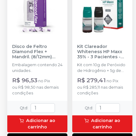
Disco de Feltro
Kit Clareador
Diamond Flex +
Whiteness HP Maxx
Mandril. (8/12mm)
35% - 3 Pacientes
-
Sortido
-
FGM
FGM
Embalagem contendo 24
Kit com 10g de Peróxido
unidades .
de Hidrogênio + 5g de
Espessante + 2g de
R$ 96,53
R$ 279,41
no
Pix
no
Pix
Neutralizante + Espátula +
ou
R$ 98,50
nas demais
ou
R$ 285,11
nas demais
Placa para preparo do
condições
condições
gel + Top dam Azul com
2g + 6 ponteiras.
Qtd
:
Qtd
:
Adicionar ao
Adicionar ao
carrinho
carrinho