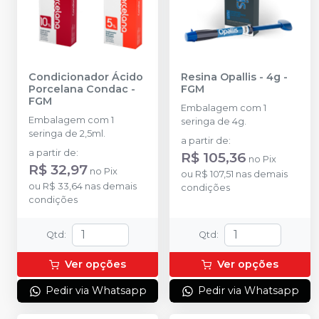
Condicionador Ácido
Resina Opallis - 4g
-
Porcelana Condac
-
FGM
FGM
Embalagem com 1
Embalagem com 1
seringa de 4g.
seringa de 2,5ml.
a partir de
:
a partir de
:
R$ 105,36
no
Pix
R$ 32,97
no
Pix
ou
R$ 107,51
nas demais
ou
R$ 33,64
nas demais
condições
condições
Qtd
:
Qtd
:
Ver opções
Ver opções
Pedir via Whatsapp
Pedir via Whatsapp