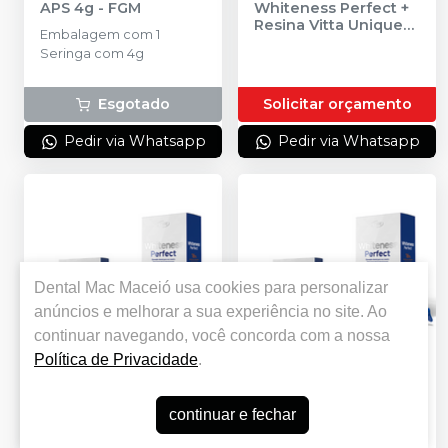
APS 4g
-
FGM
Whiteness Perfect +
Resina Vitta Unique
Embalagem com 1
2g
-
FGM
Seringa com 4g
Esgotado
Solicitar orçamento
Pedir via Whatsapp
Pedir via Whatsapp
DESCONTO IMPERDÍVEL
Dental Mac Maceió
usa cookies para personalizar
anúncios e melhorar a sua experiência no site. Ao
continuar navegando, você concorda com a nossa
Política de Privacidade
.
Kit Clareador
Kit Clareador
continuar e fechar
Whiteness Perfect
Whiteness Perfect
10% - Grátis 1 Mini Kit
22% - Grátis 1 Mini Kit