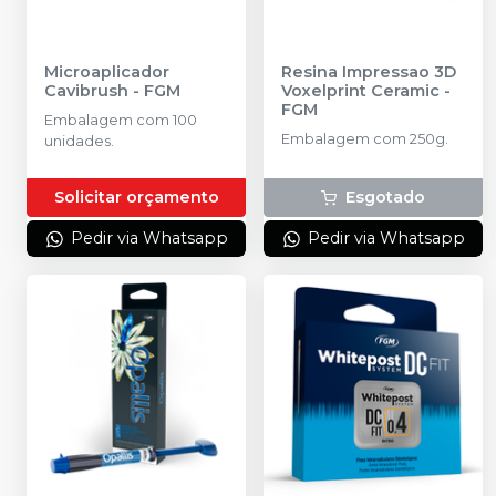
Microaplicador
Resina Impressao 3D
Cavibrush
-
FGM
Voxelprint Ceramic
-
FGM
Embalagem com 100
Embalagem com 250g.
unidades.
Solicitar orçamento
Esgotado
Pedir via Whatsapp
Pedir via Whatsapp