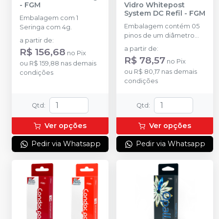
-
FGM
Vidro Whitepost
System DC Refil
-
FGM
Embalagem com 1
Embalagem contém 05
Seringa com 4g.
pinos de um diâmetro
a partir de
:
específico, componente
a partir de
:
R$ 156,68
no
Pix
de reposição para uso
R$ 78,57
no
Pix
ou
R$ 159,88
nas demais
exclusivo no Whitepost
ou
R$ 80,17
nas demais
condições
System
condições
Qtd
:
Qtd
:
Ver opções
Ver opções
Pedir via Whatsapp
Pedir via Whatsapp