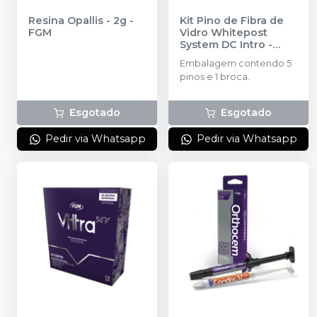
Resina Opallis - 2g
-
Kit Pino de Fibra de
FGM
Vidro Whitepost
System DC Intro
-
FGM
Embalagem contendo 5
pinos e 1 broca.
Esgotado
Esgotado
Pedir via Whatsapp
Pedir via Whatsapp