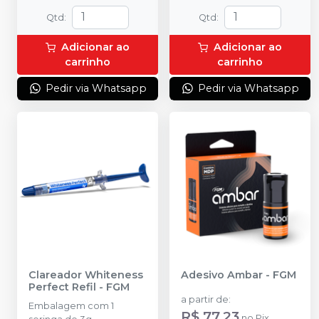
Qtd
:
Qtd
:
Adicionar ao
Adicionar ao
carrinho
carrinho
Pedir via Whatsapp
Pedir via Whatsapp
DESCONTO IMPERDÍVEL
Clareador Whiteness
Adesivo Ambar
-
FGM
Perfect Refil
-
FGM
a partir de
:
Embalagem com 1
R$ 77,23
no
Pix