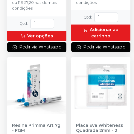
ou
R$ 57,20
nas demais
condições
condições
Qtd
:
Qtd
:
Adicionar ao
Ver opções
carrinho
Pedir via Whatsapp
Pedir via Whatsapp
Resina Primma Art 7g
Placa Eva Whiteness
-
FGM
Quadrada 2mm - 2