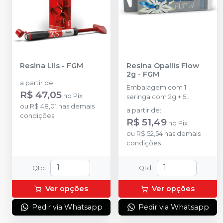
Resina Llis
-
FGM
Resina Opallis Flow
2g
-
FGM
a partir de
:
Embalagem com 1
R$ 47,05
no
Pix
seringa com 2g + 5
ou
R$ 48,01
nas demais
ponteiras de aplicação.
a partir de
:
condições
R$ 51,49
no
Pix
ou
R$ 52,54
nas demais
condições
Qtd
:
Qtd
:
Ver opções
Ver opções
Pedir via Whatsapp
Pedir via Whatsapp