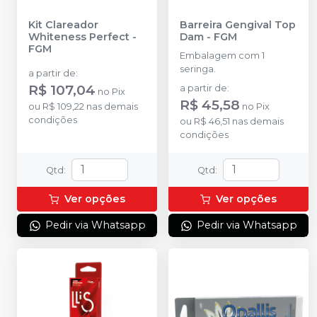
Kit Clareador
Barreira Gengival Top
Whiteness Perfect
-
Dam
-
FGM
FGM
Embalagem com 1
seringa.
a partir de
:
R$ 107,04
a partir de
:
no
Pix
R$ 45,58
ou
R$ 109,22
nas demais
no
Pix
condições
ou
R$ 46,51
nas demais
condições
Qtd
:
Qtd
:
Ver opções
Ver opções
Pedir via Whatsapp
Pedir via Whatsapp