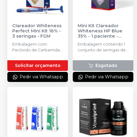
Clareador Whiteness
Mini Kit Clareador
Perfect Mini Kit 16% -
Whiteness HP Blue
3 seringas
-
FGM
35% - 1 paciente
-
FGM
Embalagem com:
Embalagem contendo 1
Peróxido de Carbamida
conjunto de seringas de
16%. Kit com 3 seringas
1,2g. 1 seringa Top Dam 1g
com 3g.
Solicitar orçamento
Esgotado
Pedir via Whatsapp
Pedir via Whatsapp
DESCONTO IMPERDÍVEL