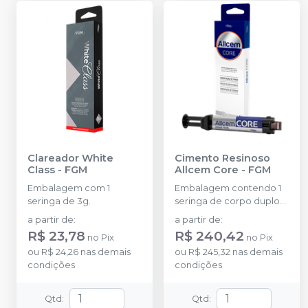
Clareador White
Cimento Resinoso
Class
-
FGM
Allcem Core
-
FGM
Embalagem com 1
Embalagem contendo 1
seringa de 3g.
seringa de corpo duplo
com 6g e 8 ponteiras
a partir de
:
a partir de
:
R$ 23,78
R$ 240,42
no
Pix
no
Pix
ou
R$ 24,26
nas demais
ou
R$ 245,32
nas demais
condições
condições
Qtd
:
Qtd
: