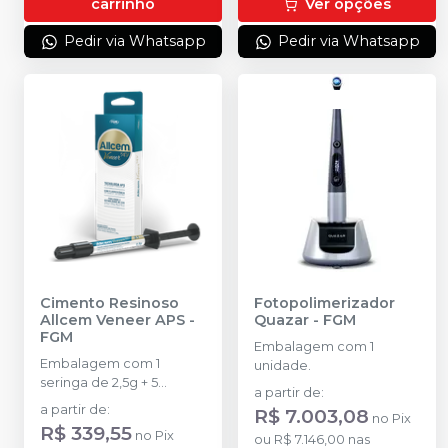
carrinho
Ver opções
Pedir via Whatsapp
Pedir via Whatsapp
DESCONTO IMPERDÍVEL
Cimento Resinoso
Fotopolimerizador
Allcem Veneer APS
-
Quazar
-
FGM
FGM
Embalagem com 1
Embalagem com 1
unidade.
seringa de 2,5g + 5
a partir de
:
ponteiras.
a partir de
:
R$ 7.003,08
no
Pix
R$ 339,55
no
Pix
ou
R$ 7.146,00
nas