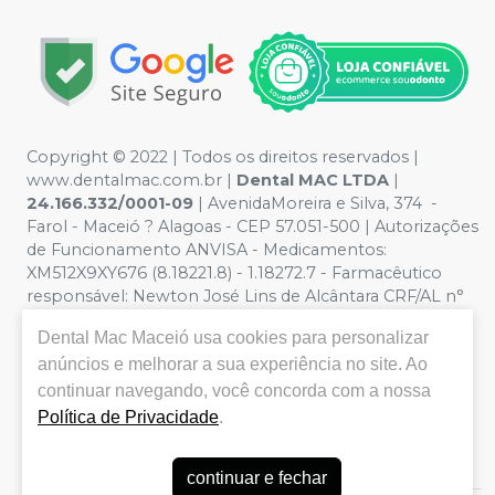
Copyright © 2022 | Todos os direitos reservados |
www.dentalmac.com.br |
Dental MAC LTDA
|
24.166.332/0001-09
| AvenidaMoreira e Silva, 374 -
Farol - Maceió ? Alagoas - CEP 57.051-500 | Autorizações
de Funcionamento ANVISA - Medicamentos:
XM512X9XY676 (8.18221.8) - 1.18272.7 - Farmacêutico
responsável: Newton José Lins de Alcântara CRF/AL n°
639 | Política de Privacidade e Segurança - Fotos
Dental Mac Maceió
usa cookies para personalizar
meramente ilustrativas - Os preços e condições da loja
anúncios e melhorar a sua experiência no site. Ao
virtual estão sujeitos a alterações. Em caso de
divergência de preços no site, o valor válido é o do
continuar navegando, você concorda com a nossa
Carrinho de Compra. Não vendemos por atacado por
Política de Privacidade
.
isso nos reservamos o direito de não atender compras
de grandes volumes pelo site.
continuar e fechar