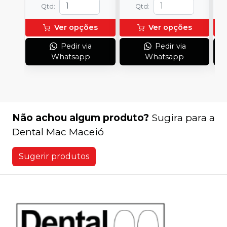
Qtd
:
Qtd
:
Ver opções
Ver opções
Pedir via
Pedir via
Whatsapp
Whatsapp
Não achou algum produto?
Sugira para a
Dental Mac Maceió
Sugerir produtos