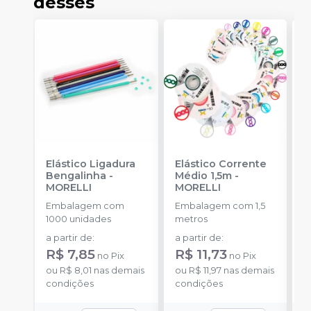
desses
Elástico Ligadura
Elástico Corrente
A
Bengalinha
-
Médio 1,5m
-
A
MORELLI
MORELLI
-
Embalagem com
Embalagem com 1,5
E
1000 unidades
metros
u
a partir de
:
a partir de
:
a
R$ 7,85
R$ 11,73
R
no
Pix
no
Pix
ou
R$ 8,01
nas demais
ou
R$ 11,97
nas demais
o
condições
condições
d