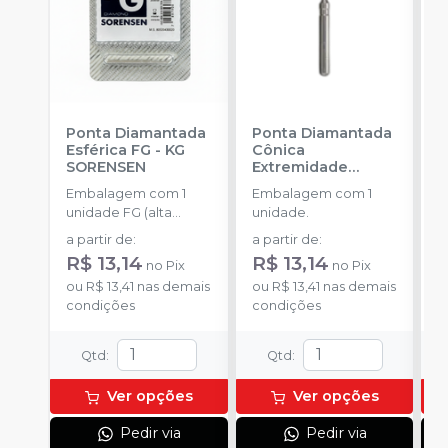
Ponta Diamantada
Ponta Diamantada
P
Esférica FG
-
KG
Cônica
I
SORENSEN
Extremidade
-
Arredondada FG
-
Embalagem com 1
Embalagem com 1
E
KG SORENSEN
unidade FG (alta
unidade.
u
rotação).
a partir de
:
a partir de
:
a
R$ 13,14
R$ 13,14
R
no
Pix
no
Pix
ou
R$ 13,41
nas demais
ou
R$ 13,41
nas demais
o
condições
condições
d
Qtd
:
Qtd
:
Ver opções
Ver opções
Pedir via
Pedir via