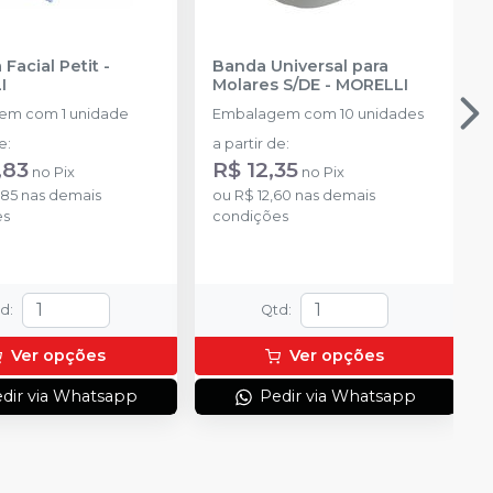
Facial Petit
-
Banda Universal para
I
Molares S/DE
-
MORELLI
em com 1 unidade
Embalagem com 10 unidades
de
:
a partir de
:
,83
R$ 12,35
no
Pix
no
Pix
,85
nas demais
ou
R$ 12,60
nas demais
es
condições
td
:
Qtd
:
Ver opções
Ver opções
dir via Whatsapp
Pedir via Whatsapp