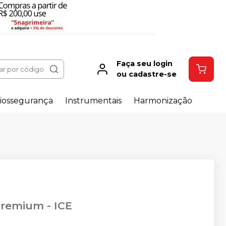
Faça seu login
ar por código
ou cadastre-se
iossegurança
Instrumentais
Harmonização
 Premium
-
ICE