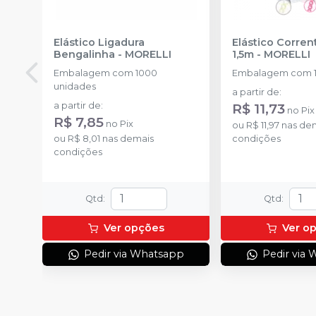
Elástico Ligadura
Elástico Corre
Bengalinha
-
MORELLI
1,5m
-
MORELLI
Embalagem com 1000
Embalagem com 1
unidades
a partir de
:
a partir de
:
R$ 11,73
no
Pix
R$ 7,85
no
Pix
ou
R$ 11,97
nas de
ou
R$ 8,01
nas demais
condições
condições
Qtd
:
Qtd
:
Ver opções
Ver o
Pedir via Whatsapp
Pedir via