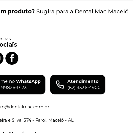
um produto?
Sugira para a
Dental Mac Maceió
 nas
ociais
ame no
WhatsApp
Atendimento
) 99826-0123
(82) 3336-4900
eiro@dentalmac.com.br
ira e Silva, 374 - Farol, Maceió - AL