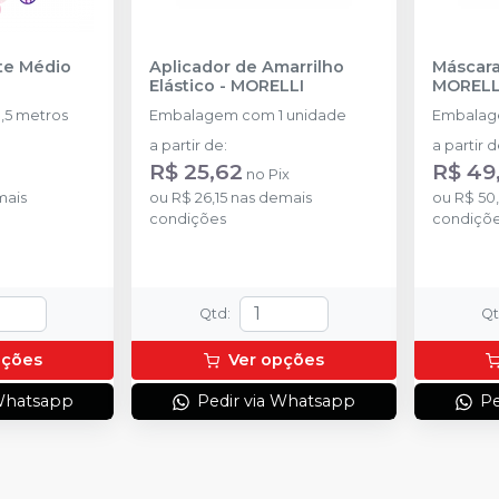
nte Médio
Aplicador de Amarrilho
Máscara 
Elástico
-
MORELLI
MORELL
,5 metros
Embalagem com 1 unidade
Embalag
a partir de
:
a partir 
R$ 25,62
R$ 49
no
Pix
mais
ou
R$ 26,15
nas demais
ou
R$ 50
condições
condiçõ
Qtd
:
Q
pções
Ver opções
 Whatsapp
Pedir via Whatsapp
Pe