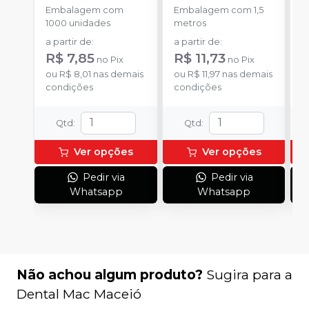
Embalagem com
Embalagem com 1,5
E
1000 unidades
metros
u
a partir de
:
a partir de
:
a
R$ 7,85
R$ 11,73
R
no
Pix
no
Pix
ou
R$ 8,01
nas demais
ou
R$ 11,97
nas demais
o
condições
condições
d
Qtd
:
Qtd
:
Ver opções
Ver opções
Pedir via
Pedir via
Whatsapp
Whatsapp
Não achou algum produto?
Sugira para a
Dental Mac Maceió