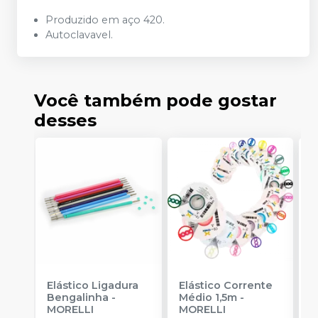
Produzido em aço 420.
Autoclavavel.
Você também pode gostar
desses
Elástico Ligadura
Elástico Corrente
A
Bengalinha
-
Médio 1,5m
-
A
MORELLI
MORELLI
-