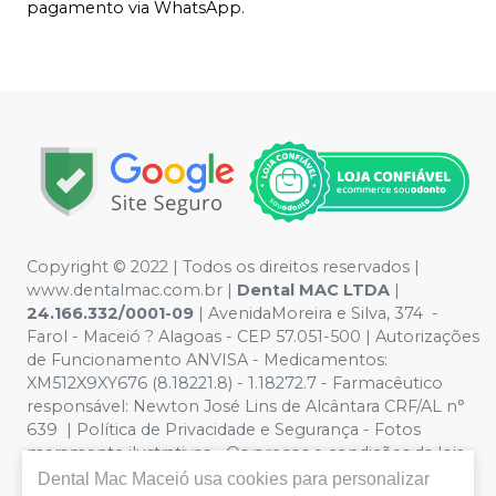
pagamento via WhatsApp.
Copyright © 2022 | Todos os direitos reservados |
www.dentalmac.com.br |
Dental MAC LTDA
|
24.166.332/0001-09
| AvenidaMoreira e Silva, 374 -
Farol - Maceió ? Alagoas - CEP 57.051-500 | Autorizações
de Funcionamento ANVISA - Medicamentos:
XM512X9XY676 (8.18221.8) - 1.18272.7 - Farmacêutico
responsável: Newton José Lins de Alcântara CRF/AL n°
639 | Política de Privacidade e Segurança - Fotos
meramente ilustrativas - Os preços e condições da loja
virtual estão sujeitos a alterações. Em caso de
Dental Mac Maceió
usa cookies para personalizar