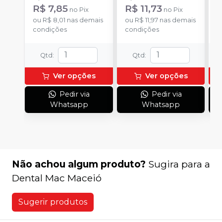
R$ 7,85
R$ 11,73
R
no
Pix
no
Pix
ou
R$ 8,01
nas demais
ou
R$ 11,97
nas demais
o
condições
condições
d
Qtd
:
Qtd
:
Ver opções
Ver opções
Pedir via
Pedir via
Whatsapp
Whatsapp
Não achou algum produto?
Sugira para a
Dental Mac Maceió
Sugerir produtos