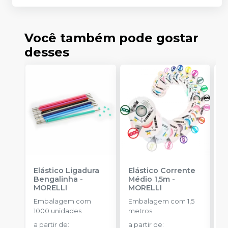
Você também pode gostar
desses
Elástico Ligadura
Elástico Corrente
A
Bengalinha
-
Médio 1,5m
-
A
MORELLI
MORELLI
-
Embalagem com
Embalagem com 1,5
E
1000 unidades
metros
u
a partir de
:
a partir de
:
a