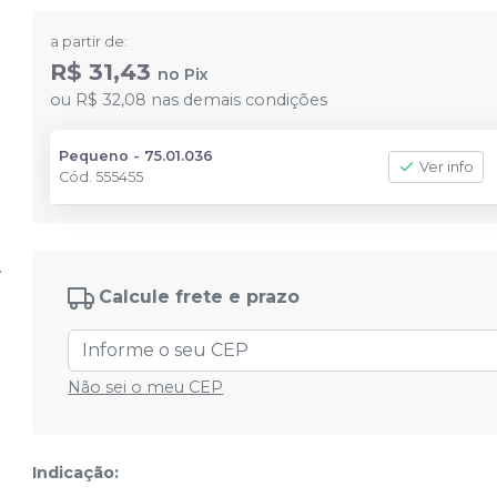
a partir de:
R$ 31,43
no
Pix
ou
R$ 32,08
nas demais condições
Pequeno - 75.01.036
Ver info
Cód.
555455
Calcule frete e prazo
Não sei o meu CEP
Indicação: