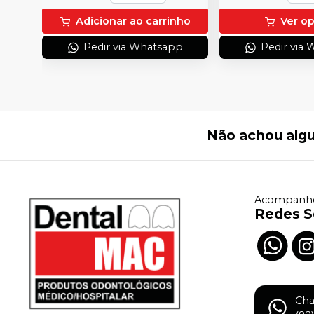
Adicionar ao carrinho
Ver o
Pedir via Whatsapp
Pedir via
Não achou alg
Acompanhe
Redes S
Ch