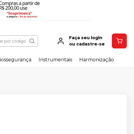
Faça seu login
ar por código
ou cadastre-se
iossegurança
Instrumentais
Harmonização