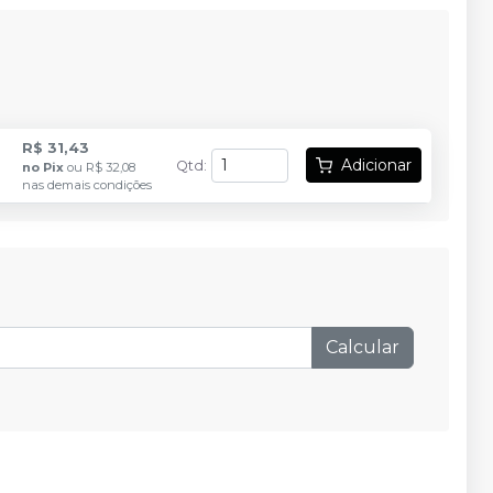
R$ 31,43
Adicionar
Qtd
:
no
Pix
ou
R$ 32,08
nas demais condições
Calcular