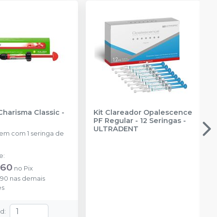
Charisma Classic
-
Kit Clareador Opalescence
PF Regular - 12 Seringas
-
ULTRADENT
m com 1 seringa de
de
:
,60
no
Pix
,90
nas demais
es
td
: