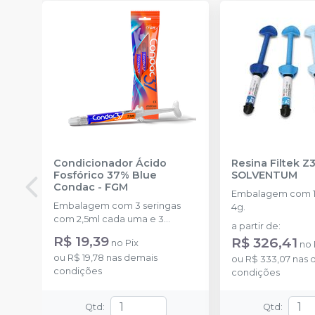
Condicionador Ácido
Resina Filtek Z
Fosfórico 37% Blue
SOLVENTUM
Condac
-
FGM
Embalagem com 1 
Embalagem com 3 seringas
4g.
com 2,5ml cada uma e 3
a partir de
:
ponteiras para aplicação.
R$ 19,39
R$ 326,41
no
Pix
no
ou
R$ 19,78
nas demais
ou
R$ 333,07
nas 
condições
condições
Qtd
:
Qtd
: