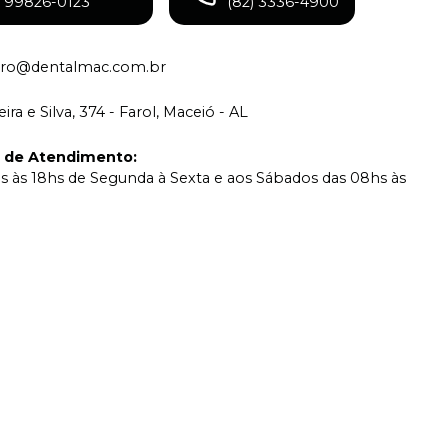
) 99826-0123
(82) 3336-4900
eiro@dentalmac.com.br
ira e Silva, 374 - Farol, Maceió - AL
o de Atendimento
:
s às 18hs de Segunda à Sexta e aos Sábados das 08hs às