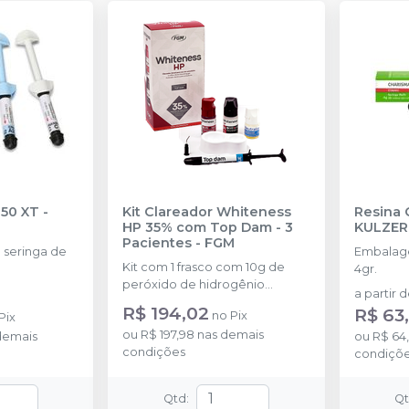
350 XT
-
Kit Clareador Whiteness
Resina 
HP 35% com Top Dam - 3
KULZER
Pacientes
-
FGM
seringa de
Embalage
Kit com 1 frasco com 10g de
4gr.
peróxido de hidrogênio
a partir 
concentrado + 1 frasco com 5g
R$ 194,02
R$ 63
no
Pix
Pix
de espessante + 1 frasco com
ou
R$ 197,98
nas demais
demais
2g de solução Neutralize
ou
R$ 64
condições
(neutralizante de peróxidos) + 1
condiçõ
espátula e uma placa para
preparo do gel e 1 Top Dam
Qtd
:
Q
com 2g.