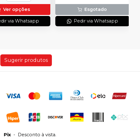
Ver opções
Esgotado
dir via Whatsapp
Pedir via Whatsapp
Sugerir produtos
Pix
-
Desconto à vista.