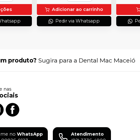
pções
Adicionar ao carrinho
 Whatsapp
Pedir via Whatsapp
Pe
um produto?
Sugira para a
Dental Mac Maceió
 nas
ociais
ame no
WhatsApp
Atendimento